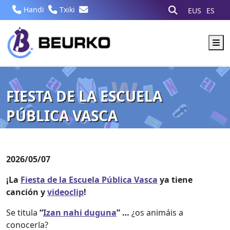
Handi
Txiki
EUS
ES
M
FIESTA DE LA ESCUELA
PÚBLICA VASCA
2026/05/07
¡La
Fiesta de la Escuela Pública Vasca
ya tiene
canción y
videoclip
!
Se titula
“
Izan nahi duguna
” …
¿os animáis a
conocerla?