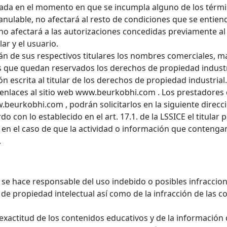
zada en el momento en que se incumpla alguno de los términ
anulable, no afectará al resto de condiciones que se entiend
 no afectará a las autorizaciones concedidas previamente a
lar y el usuario.
án de sus respectivos titulares los nombres comerciales, m
os que quedan reservados los derechos de propiedad industria
n escrita al titular de los derechos de propiedad industrial.
 enlaces al sitio web www.beurkobhi.com . Los prestadores 
.beurkobhi.com , podrán solicitarlos en la siguiente direcc
on lo establecido en el art. 17.1. de la LSSICE el titular p
 el caso de que la actividad o información que contengan 
.
 no se hace responsable del uso indebido o posibles infracc
 de propiedad intelectual así como de la infracción de las 
y exactitud de los contenidos educativos y de la informació