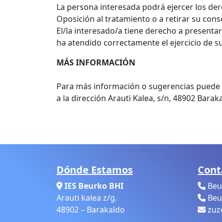
La persona interesada podrá ejercer los dere
Oposición al tratamiento o a retirar su co
El/la interesado/a tiene derecho a presenta
ha atendido correctamente el ejercicio de su
MÁS INFORMACIÓN
Para más información o sugerencias puede e
a la dirección Arauti Kalea, s/n, 48902 Baraka
Dónde Estamos
Cont
IES Beurko BHI
Beur
Arauti kalea z/g.
Beur
48902 – Barakaldo
zuz