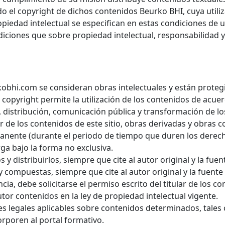
 el copyright de dichos contenidos Beurko BHI, cuya utiliza
piedad intelectual se especifican en estas condiciones de 
ndiciones que sobre propiedad intelectual, responsabilidad 
obhi.com se consideran obras intelectuales y están protegi
l copyright permite la utilización de los contenidos de acue
, distribución, comunicación pública y transformación de los
ir de los contenidos de este sitio, obras derivadas y obras
manente (durante el periodo de tiempo que duren los derech
orga bajo la forma no exclusiva.
s y distribuirlos, siempre que cite al autor original y la fu
y compuestas, siempre que cite al autor original y la fuent
ncia, debe solicitarse el permiso escrito del titular de los c
utor contenidos en la ley de propiedad intelectual vigente.
nes legales aplicables sobre contenidos determinados, tale
rporen al portal formativo.