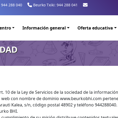
 944 288 040
Beurko Txiki: 944 288 041
entro
Información general
Oferta educativa
IDAD
t. 10 de la Ley de Servicios de la sociedad de la informació
itio web con nombre de dominio www.beurkobhi.com pertenec
 Arauti Kalea, s/n, código postal 48902 y teléfono 944288040.
eurko BHI.
cumplimiento de su misión distribuye contenidos textuales, 