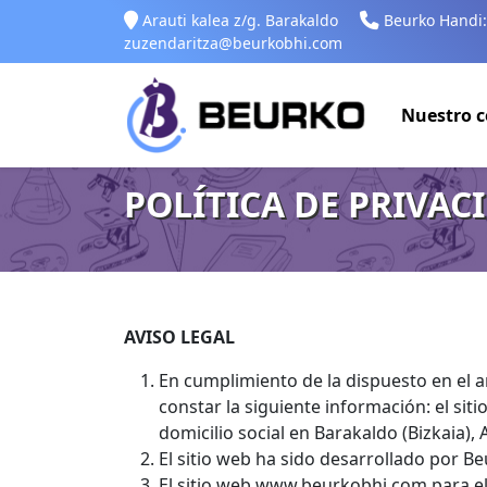
Arauti kalea z/g. Barakaldo
Beurko Handi:
zuzendaritza@beurkobhi.com
Nuestro c
POLÍTICA DE PRIVAC
AVISO LEGAL
En cumplimiento de la dispuesto en el ar
constar la siguiente información: el s
domicilio social en Barakaldo (Bizkaia),
El sitio web ha sido desarrollado por B
El sitio web www.beurkobhi.com para el 