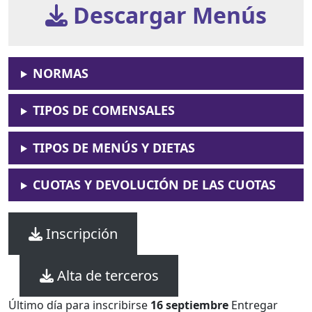
Descargar Menús
NORMAS
TIPOS DE COMENSALES
TIPOS DE MENÚS Y DIETAS
CUOTAS Y DEVOLUCIÓN DE LAS CUOTAS
Inscripción
Alta de terceros
Último día para inscribirse
16 septiembre
Entregar