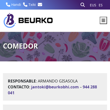
Handi
Txiki
EUS
ES
M
COMEDOR
RESPONSABLE
: ARMANDO GISASOLA
CONTACTO
:
jantoki@beurkobhi.com
–
944 288
041