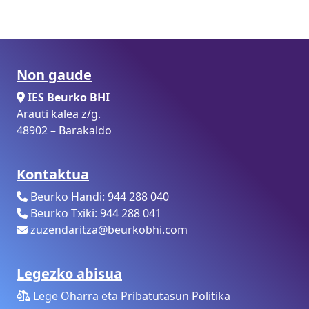
Non gaude
IES Beurko BHI
Arauti kalea z/g.
48902 – Barakaldo
Kontaktua
Beurko Handi: 944 288 040
Beurko Txiki: 944 288 041
zuzendaritza@beurkobhi.com
Legezko abisua
Lege Oharra eta Pribatutasun Politika