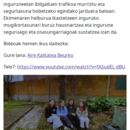
inguruneetan ibilgailuen trafikoa murriztu eta
segurtasuna hobetzeko egindako jarduera batean.
Ekimenaren helburua ikastetxeen inguruko
mugikortasunari buruz hausnartzea eta ingurune
seguruago eta osasungarriagoak sustatzea izan da.
Bideoak hemen ikus daitezke:
Gure lana:
Aire Kalitatea Beurko
Tele7:
https://www.youtube.com/watch?v=fASudEL-dBU