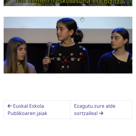
Euskal Eskola
Ezagutu zure alde
Publikoaren jaiak
sortzailea!