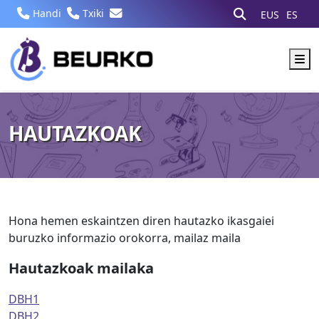
Handi
Txiki
EUS
ES
M
HAUTAZKOAK
Hona hemen eskaintzen diren hautazko ikasgaiei
buruzko informazio orokorra, mailaz maila
Hautazkoak mailaka
DBH1
DBH2