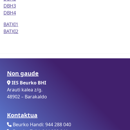
DBH3
DBH4
BATXI1
BATXI2
Non gaude
IES Beurko BHI
Arauti kalea z/g.
48902 – Barakaldo
Kontaktua
Beurko Handi: 944 288 040