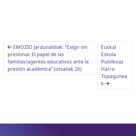
EMOZIO Jardunaldiak: “Exigir sin
Euskal
presionar. El papel de las
Eskola
familias/agentes educativos ante la
Publikoaz
presión académica” (otsailak 26)
Harro
Topagunea
k