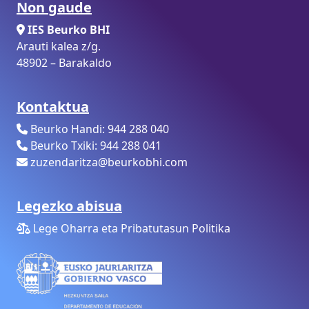
Non gaude
IES Beurko BHI
Arauti kalea z/g.
48902 – Barakaldo
Kontaktua
Beurko Handi: 944 288 040
Beurko Txiki: 944 288 041
zuzendaritza@beurkobhi.com
Legezko abisua
Lege Oharra eta Pribatutasun Politika